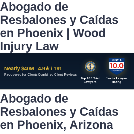
Abogado de
Resbalones y Caídas
en Phoenix | Wood
Injury Law
Nearly $40M
4.9★ / 191
Recovered for Clients
Combined Client Reviews
Top 100 Trial
Justia Lawyer
Lawyers
Rating
Abogado de
Resbalones y Caídas
en Phoenix, Arizona