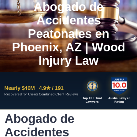
Abogado de
Accidentes
Peatonales en
Phoenix, AZ | Wood
Injury Law
Nearly $40M
4.9★ / 191
Recovered for Clients
Combined Client Reviews
Top 100 Trial
Justia Lawyer
Lawyers
Rating
Abogado de
Accidentes