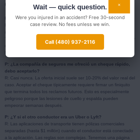
en Phoenix
×
Wait — quick question.
Were you injured in an accident? Free 30-second
P: ¿Qué hago en la escena del accidente?
case review. No fees unless we win.
R: Llame al 911 si hay lesiones. Bajo ARS-28-667, debe reportar
accidentes con lesiones o daños superiores a $1,000 a la policía.
Tome fotos de los vehículos, la escena, las matrículas, y cualquier
Call (480) 937-2116
daño visible. Intercambie información del seguro, pero no discuta
la culpa.
P: ¿La compañía de seguros me ofreció un cheque rápido,
debo aceptarlo?
R: Casi nunca. La oferta inicial suele ser 10-20% del valor real del
caso. Aceptar el cheque típicamente requiere firmar un finiquito
que termina todos los reclamos futuros. Esto es especialmente
peligroso porque las lesiones de cuello y espalda pueden
empeorar semanas después.
P: ¿Y si el otro conductor era un Uber o Lyft?
R: Las aplicaciones de transporte tienen pólizas comerciales
separadas (hasta $1 millón) cuando el conductor está conectado
a la aplicación. Las reglas son complejas. Tenemos una página