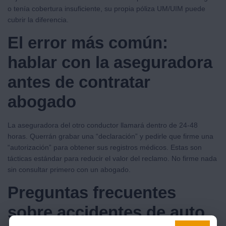
o tenía cobertura insuficiente, su propia póliza UM/UIM puede
cubrir la diferencia.
El error más común:
hablar con la aseguradora
antes de contratar
abogado
La aseguradora del otro conductor llamará dentro de 24-48
horas. Querrán grabar una “declaración” y pedirle que firme una
“autorización” para obtener sus registros médicos. Estas son
tácticas estándar para reducir el valor del reclamo. No firme nada
sin consultar primero con un abogado.
Preguntas frecuentes
sobre accidentes de auto