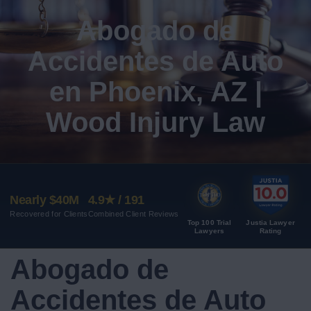
Abogado de
Accidentes de Auto
en Phoenix, AZ |
Wood Injury Law
Nearly $40M
4.9★ / 191
Recovered for Clients
Combined Client Reviews
Top 100 Trial
Justia Lawyer
Lawyers
Rating
Abogado de
Accidentes de Auto